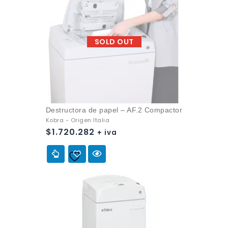
SOLD OUT
Destructora de papel – AF.2 Compactor
Kobra - Origen Italia
$
1.720.282
+ iva
Añadir a
la lista de deseos