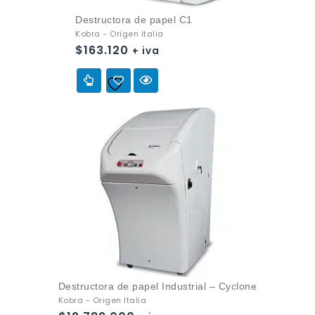
Destructora de papel C1
Kobra - Origen Italia
$
163.120
+ iva
Añadir a
la lista de deseos
Destructora de papel Industrial – Cyclone
Kobra - Origen Italia