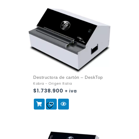
Destructora de cartón – DeskTop
Kobra - Origen Italia
$
1.738.900
+ iva
Añadir a
la lista de deseos