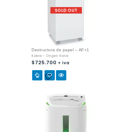
SOLD OUT
Destructora de papel – AF+1
Kobra - Origen Italia
$
725.700
+ iva
Añadir a
la lista de deseos