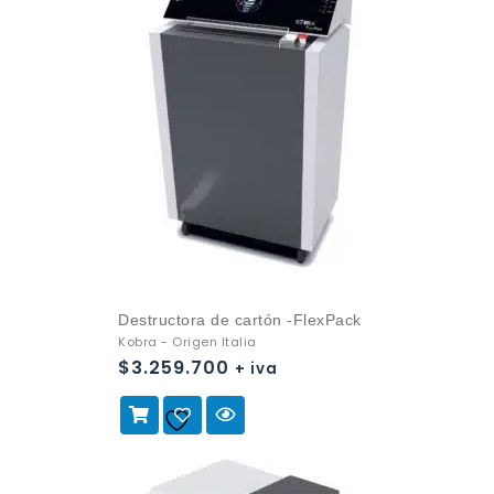
Destructora de cartón -FlexPack
Kobra - Origen Italia
$
3.259.700
+ iva
Añadir a
la lista de deseos