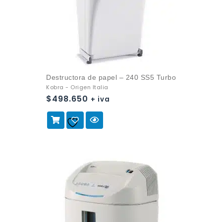
Destructora de papel – 240 SS5 Turbo
Kobra - Origen Italia
$
498.650
+ iva
Añadir a
la lista de deseos