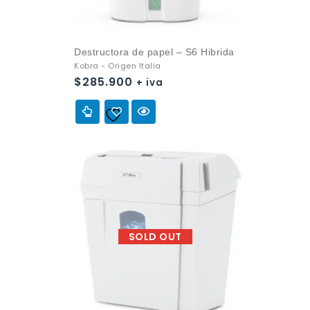
Destructora de papel – S6 Hibrida
Kobra - Origen Italia
$
285.900
+ iva
Añadir a
la lista de deseos
SOLD OUT