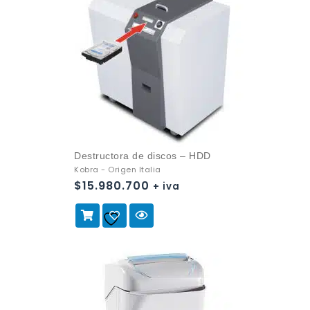
Destructora de discos – HDD
Kobra - Origen Italia
$
15.980.700
+ iva
Añadir a
la lista de deseos