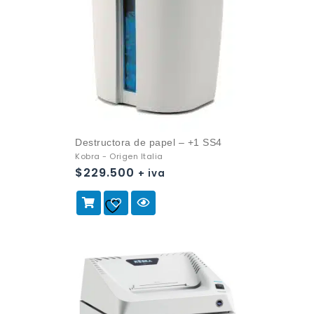
Destructora de papel – +1 SS4
Kobra - Origen Italia
$
229.500
+ iva
Añadir a
la lista de deseos