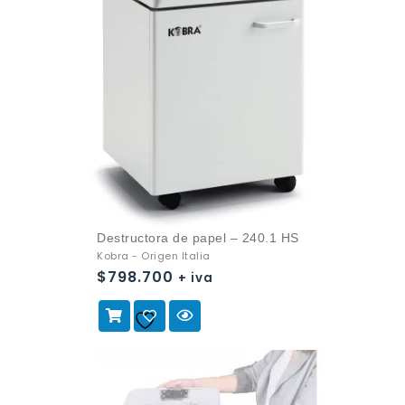
Destructora de papel – 240.1 HS
Kobra - Origen Italia
$
798.700
+ iva
Añadir a
la lista de deseos