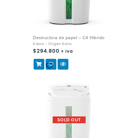
Destructora de papel – C4 Hibrido
Kobra - Origen Italia
$
294.800
+ iva
Añadir a
la lista de deseos
SOLD OUT