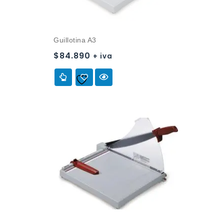
Guillotina A3
$
84.890
+ iva
Añadir a
la lista de deseos