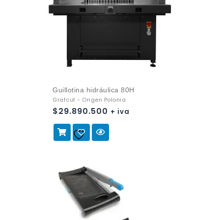
Guillotina hidráulica 80H
Grafcut - Origen Polonia
$
29.890.500
+ iva
Añadir a
la lista de deseos