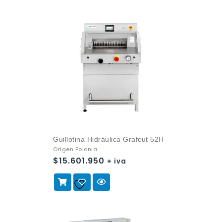
la lista de deseos
Guillotina Hidráulica Grafcut 52H
Origen Polonia
$
15.601.950
+ iva
Añadir a
la lista de deseos