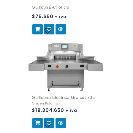
Guillotina A4 oficio
$
75.650
+ iva
Añadir a
la lista de deseos
Guillotina Eléctrica Grafcut 73E
Origen Polonia
$
18.304.650
+ iva
Añadir a