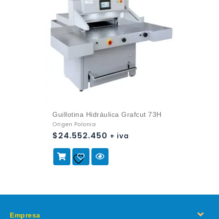
Guillotina Hidráulica Grafcut 73H
Origen Polonia
$
24.552.450
+ iva
Añadir a
la lista de deseos
Empresa