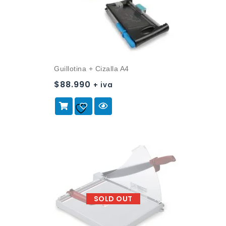
Guillotina + Cizalla A4
$
88.990
+ iva
Añadir a
la lista de deseos
SOLD OUT