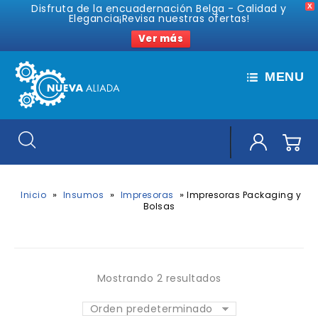
Disfruta de la encuadernación Belga - Calidad y
X
Elegancia¡Revisa nuestras ofertas!
Ver más
MENU
»
»
»
Inicio
Insumos
Impresoras
Impresoras Packaging y
Bolsas
Mostrando 2 resultados
Orden predeterminado