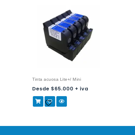
Tinta acuosa Lite+/ Mini
Desde $65.000 + iva
Añadir a
la lista de deseos