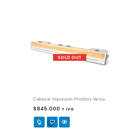
SOLD OUT
Cabezal Impresión Printbox Versa
$
845.000
+ iva
Añadir a
la lista de deseos