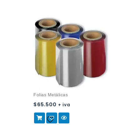
Folias Metálicas
$
65.500
+ iva
Añadir a
la lista de deseos