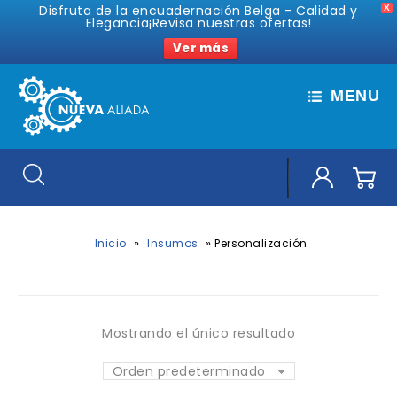
Disfruta de la encuadernación Belga - Calidad y
X
Elegancia¡Revisa nuestras ofertas!
Ver más
MENU
»
»
Inicio
Insumos
Personalización
Mostrando el único resultado
Orden predeterminado