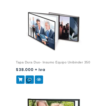
Tapa Dura Duo- Insumo Equipo Unibinder 350
$38.000 + iva
Añadir a
la lista de deseos