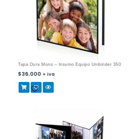
Tapa Dura Mono – Insumo Equipo Unibinder 350
$
36.000
+ iva
Añadir a
la lista de deseos