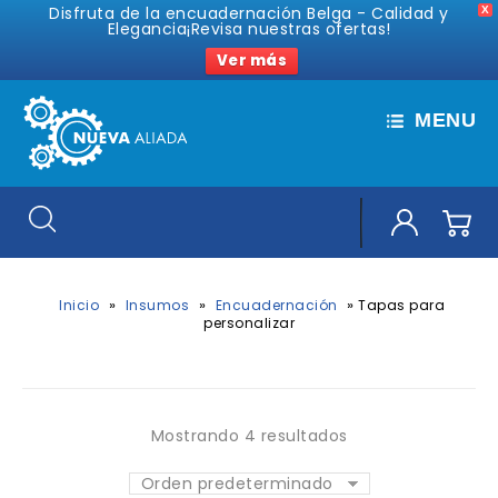
Disfruta de la encuadernación Belga - Calidad y
X
Elegancia¡Revisa nuestras ofertas!
Ver más
MENU
»
»
»
Inicio
Insumos
Encuadernación
Tapas para
personalizar
Mostrando 4 resultados
Orden predeterminado