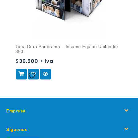
Tapa Dura Panorama – Insumo Equipo Unibinder
350
$39.500 + iva
Añadir a
la lista de deseos
Empresa
Síguenos