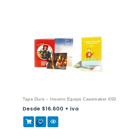
Tapa Dura – Insumo Equipo Casemaker 650
Desde $16.600 + iva
Añadir a
la lista de deseos