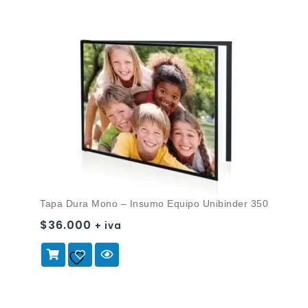
Tapa Dura Mono – Insumo Equipo Unibinder 350
$
36.000
+ iva
Añadir a
la lista de deseos