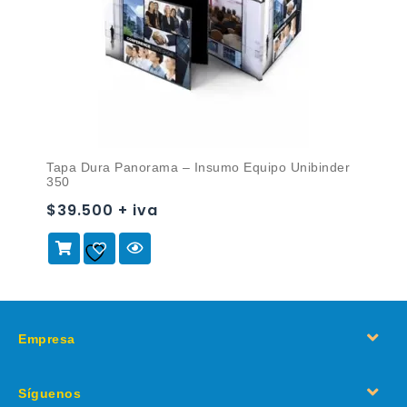
Tapa Dura Panorama – Insumo Equipo Unibinder
350
$39.500 + iva
Añadir a
la lista de deseos
Empresa
Síguenos