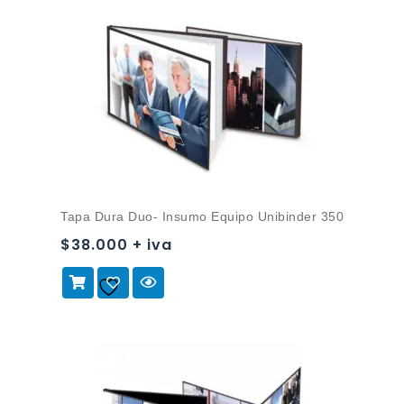
Tapa Dura Duo- Insumo Equipo Unibinder 350
$38.000 + iva
Añadir a
la lista de deseos