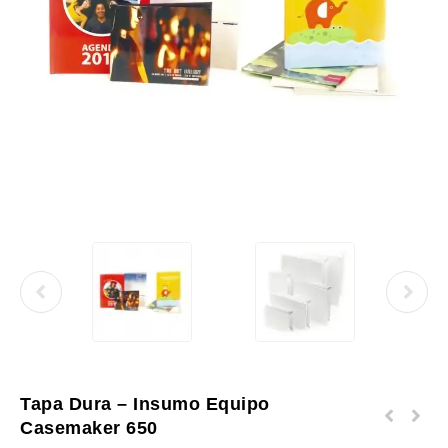
Tapa Dura – Insumo Equipo
Tapa Dura Panorama - Insumo Equipo Unibinder
Casemaker 650
350