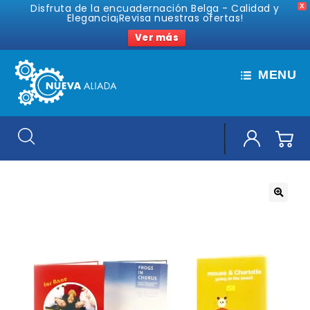
Disfruta de la encuadernación Belga - Calidad y
X
Elegancia¡Revisa nuestras ofertas!
Ver más
MENU
🔍