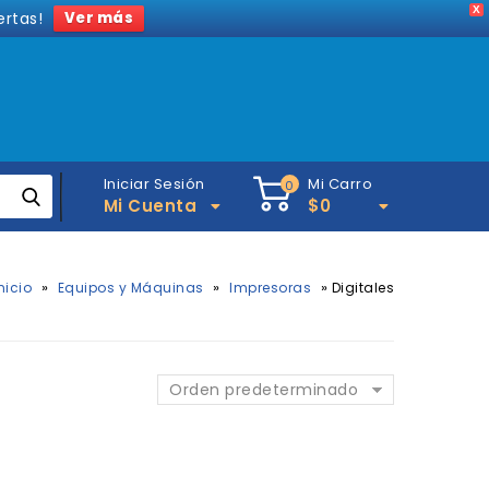
X
ertas!
Ver más
Iniciar Sesión
Mi Carro
0
Mi Cuenta
$
0
»
»
»
nicio
Equipos y Máquinas
Impresoras
Digitales
Orden predeterminado