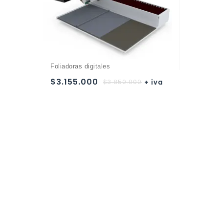
Foliadoras digitales
$
3.155.000
$
3.850.000
+ iva
Añadir a
la lista de deseos