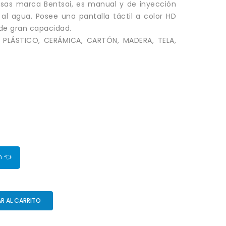
lsas marca Bentsai, es manual y de inyección
al agua. Posee una pantalla táctil a color HD
 de gran capacidad.
 PLÁSTICO, CERÁMICA, CARTÓN, MADERA, TELA,
n 👈
R AL CARRITO