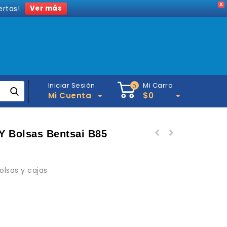
X
ertas!
Ver más
Iniciar Sesión
Mi Carro
0
Mi Cuenta
$
0
Y Bolsas Bentsai B85
olsas y cajas