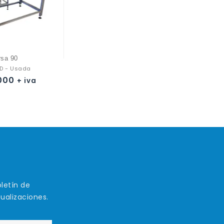
rsa 90
D - Usada
000
+ iva
letín de
tualizaciones.