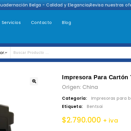
cuadernación Belga - Calidad y Elegancia¡Revisa nuestras of
Servicios
Contacto
Blog
or.
Impresora Para Cartón 
Origen: China
🔍
Categoría:
Impresoras para b
Etiqueta:
Bentsai
$
2.790.000
+ iva