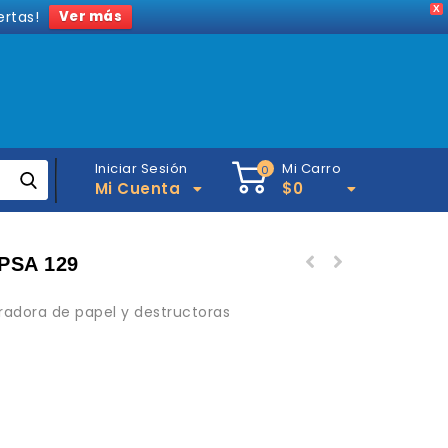
X
ertas!
Ver más
Iniciar Sesión
Mi Carro
0
Mi Cuenta
$
0
HPSA 129
uradora de papel y destructoras