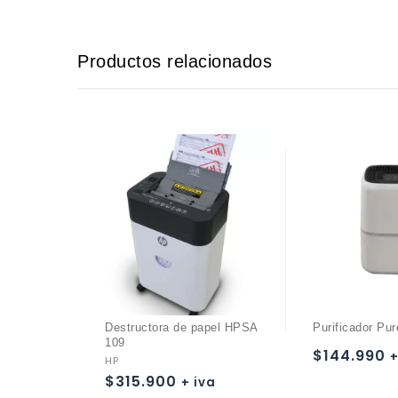
Productos relacionados
Destructora de papel HPSA
Purificador Pu
109
$
144.990
+
HP
Añadir a
$
315.900
+ iva
Añadir a
la lista de deseos