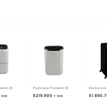
rewind-20
Purificador Purewind-30
Destructora
$
219.900
$
1.890.
 iva
+ iva
Añadir a
Añadir a
la lista de deseos
la lista de deseos