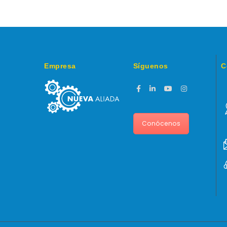
la lista de deseos
Empresa
Síguenos
C
Conócenos