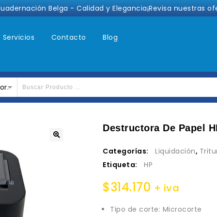
cuadernación Belga - Calidad y Elegancia¡Revisa nuestras of
Servicios
Contacto
Blog
or.
Destructora De Papel 
🔍
Categorías:
Liquidación
,
Trit
Etiqueta:
HP
$
314.170
+ iva
Tipo de corte: Microcorte