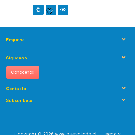
Añadir a
la lista de deseos
Empresa
Síguenos
Conócenos
Contacto
Subscribete
Copyright © 2026 www.nuevaliada.cl - Diseño y