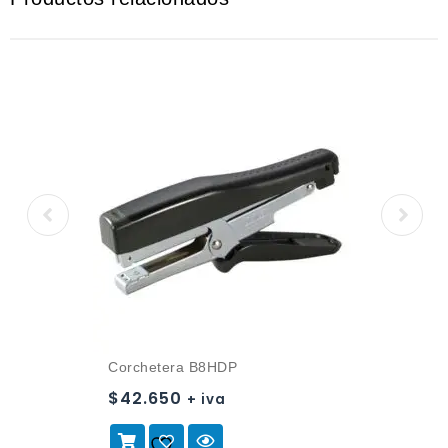
Corchetera B8HDP
$
42.650
+ iva
Añadir a