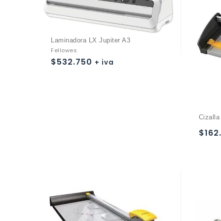
Laminadora LX Jupiter A3
Fellowes
$
532.750
+ iva
Añadir a
la lista de deseos
Cizall
$
162