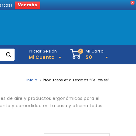
X
ertas!
Ver más
Iniciar Sesión
Mi Carro
0
Mi Cuenta
$
0
»
Inicio
Productos etiquetados “Fellowes”
res de aire y productos ergonómicos para el
iento y comodidad en tu casa y oficina todos