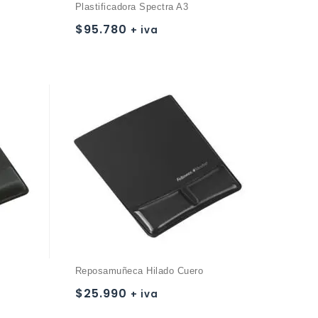
Plastificadora Spectra A3
$
95.780
+ iva
Añadir a
la lista de deseos
Reposamuñeca Hilado Cuero
$
25.990
+ iva
Añadir a