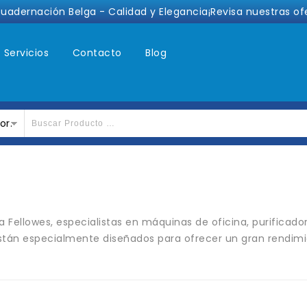
cuadernación Belga - Calidad y Elegancia¡Revisa nuestras of
Servicios
Contacto
Blog
or.
 Fellowes, especialistas en máquinas de oficina, purificado
están especialmente diseñados para ofrecer un gran rendim