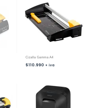
Cizalla Gamma A4
$
110.990
+ iva
Añadir a
la lista de deseos