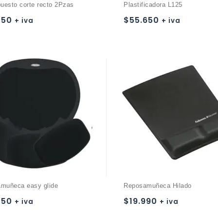
puesto corte recto 2Pzas
Plastificadora L125
450
$
55.650
+ iva
+ iva
Añadir a
Añadir a
la lista de deseos
la lista de deseos
muñeca easy glide
Reposamuñeca Hilado
450
$
19.990
+ iva
+ iva
Añadir a
Añadir a