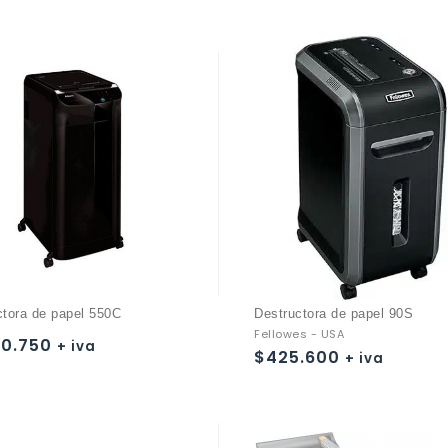
ctora de papel 550C
Destructora de papel 90S
Fellowes - USA
90.750
+ iva
$
425.600
+ iva
Añadir a
Añadir a
la lista de deseos
la lista de deseos