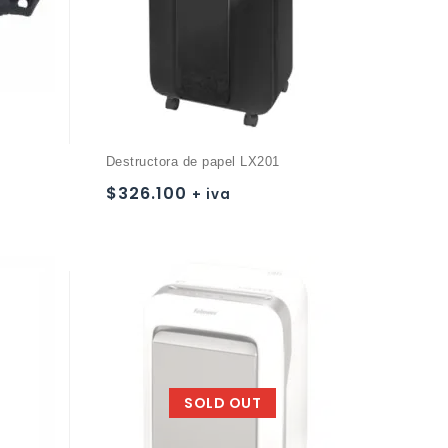
Destructora de papel LX201
$
326.100
+ iva
Añadir a
la lista de deseos
SOLD OUT