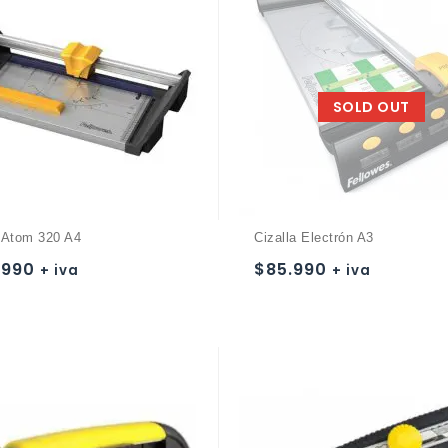
SOLD OUT
a Atom 320 A4
Cizalla Electrón A3
.990
$
85.990
+ iva
+ iva
Añadir a
Añadir a
la lista de deseos
la lista de deseos