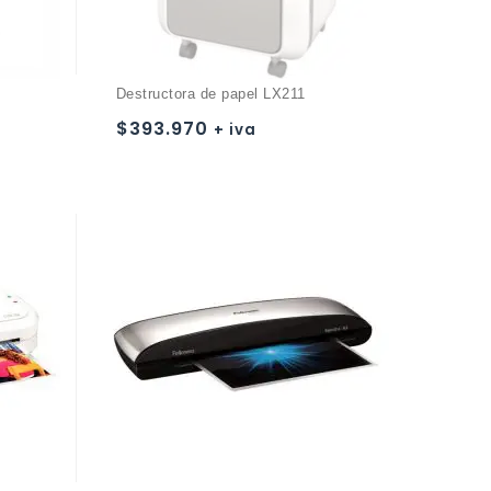
Destructora de papel LX211
$
393.970
+ iva
Añadir a
la lista de deseos