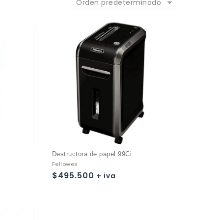
Orden predeterminado
Destructora de papel 99Ci
Fellowes
$
495.500
+ iva
Añadir a
la lista de deseos