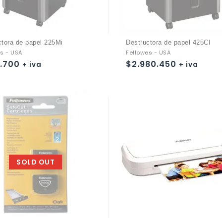
ctora de papel 225Mi
Destructora de papel 425CI
s - USA
Fellowes - USA
.700
$
2.980.450
+ iva
+ iva
Añadir a
Añadir a
la lista de deseos
la lista de deseos
SOLD OUT