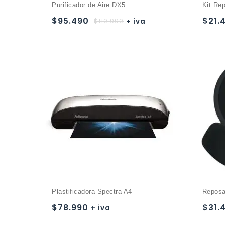
Purificador de Aire DX5
Kit Re
$
95.490
$
21.
$
110.990
+ iva
Añadir a
la lista de deseos
Plastificadora Spectra A4
Reposa
$
78.990
$
31.
+ iva
Añadir a