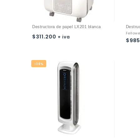
Destructora de papel LX201 blanca
Destru
Fellowe
$
311.200
+ iva
$
985
Añadir a
la lista de deseos
-14%