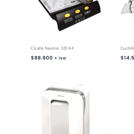
Cizalla Neutron 320 A4
Cuchil
$
88.900
$
14.
+ iva
Añadir a
la lista de deseos