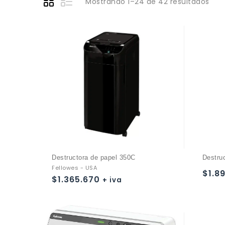
Mostrando 1–24 de 42 resultados
Destructora de papel 350C
Destru
Fellowes - USA
$
1.8
$
1.365.670
+ iva
Añadir a
la lista de deseos